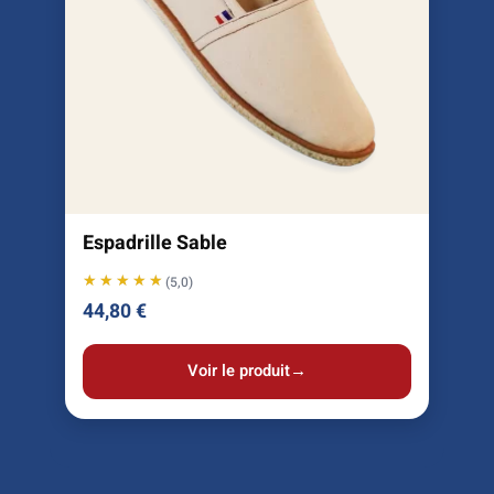
Espadrille Sable
★★★★★
★★★★★
(5,0)
44,80
€
Voir le produit
→