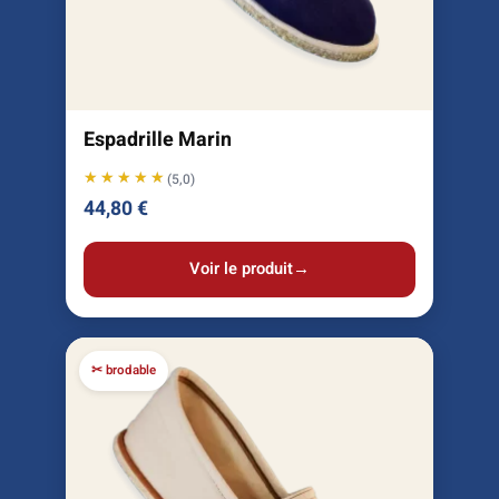
Espadrille Marin
★★★★★
★★★★★
(5,0)
44,80
€
Voir le produit
→
✂ brodable