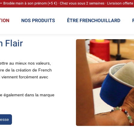
✂ Brodée main à son prénom (+5 €) · Chez vous sous 2 semaines · Livraison offerte
TION
NOS PRODUITS
ÊTRE FRENCHOUILLARD
h Flair
ettre au mieux nos valeurs,
ire de la création de French
qui viennent forcément avec
uve également dans la marque
resse