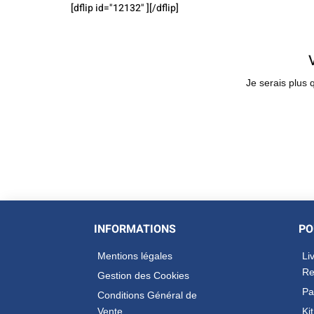
[dflip id="12132" ][/dflip]
Je serais plus
INFORMATIONS
PO
Mentions légales
Li
Re
Gestion des Cookies
Pa
Conditions Général de
Vente
Ki