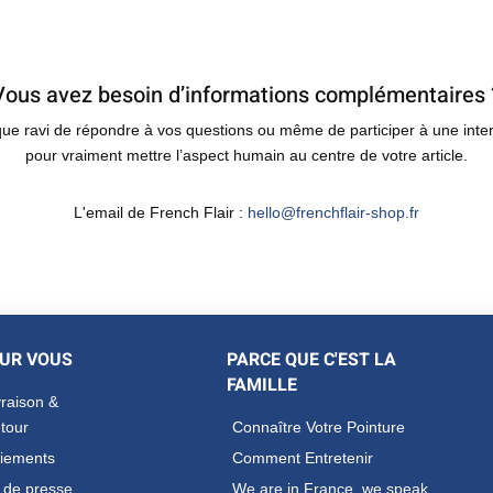
Vous avez besoin d’informations complémentaires 
 que ravi de répondre à vos questions ou même de participer à une inte
pour vraiment mettre l’aspect humain au centre de votre article.
L'email de French Flair :
hello@frenchflair-shop.fr
UR VOUS
PARCE QUE C'EST LA
FAMILLE
vraison &
tour
Connaître Votre Pointure
iements
Comment Entretenir
t de presse
We are in France, we speak