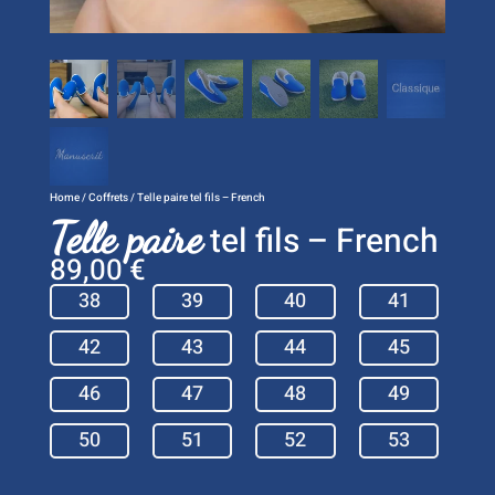
Home
/
Coffrets
/ Telle paire tel fils – French
Telle paire
tel fils – French
89,00
€
38
39
40
41
42
43
44
45
46
47
48
49
50
51
52
53