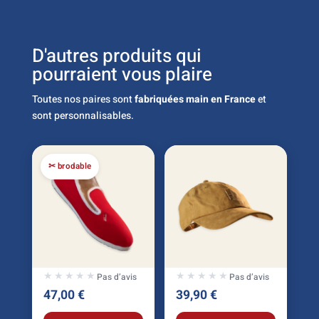
D'autres produits qui
pourraient vous plaire
Toutes nos paires sont
fabriquées main en France
et
sont personnalisables.
✂ brodable
★★★★★
★★★★★
★★★★★
★★★★★
Pas d’avis
Pas d’avis
47,00
€
39,90
€