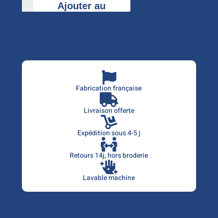
Ajouter au
quantité
de
panier
Le
Vestiaire

Fabrication française

Livraison offerte

Expédition sous 4-5 j

Retours 14j,
hors broderie

Lavable machine